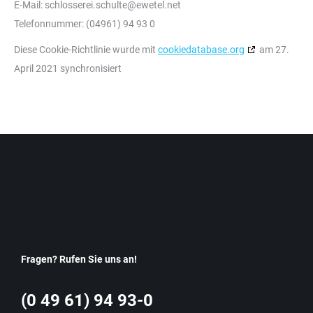
E-Mail:
ten.letewe@etluhcs.ieressolhcs
Telefonnummer: (04961) 94 93 0
Diese Cookie-Richtlinie wurde mit
cookiedatabase.org
am 27.
April 2021 synchronisiert
Fragen? Rufen Sie uns an!
(0 49 61) 94 93-0